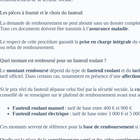
Les pièces à fournir et le choix du fauteuil
La demande de remboursement ne peut aboutir sans un dossier complet
Tous ces documents doivent être transmis à l’
assurance maladie
.
Le respect de cette procédure garantit la
prise en charge intégrale
du c
ou refus de remboursement.
Quel montant est remboursé pour un fauteuil roulant ?
Le
montant remboursé
dépend du type de
fauteuil roulant
et du
tar
tarif officiel. Dans certains cas, notamment en présence d’une
affectio
Si le prix réel du fauteuil dépasse celui fixé par la sécurité sociale, la
co
conseillé de se renseigner sur le plafond de remboursement avant tout a
Fauteuil roulant manuel
: tarif de base entre 400 € et 900 €
Fauteuil roulant électrique
: tarif de base entre 3 000 € et 5 00
Ces montants servent de référence pour la
base de remboursement
si 
Quelle est la place de la complémentaire santé et des aides supplémenta