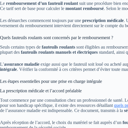
Le
remboursement d’un fauteuil roulant
suit une procédure bien enc
Ce tarif sert de base pour calculer le
montant remboursé
. Selon le mod
Les démarches commencent toujours par une
prescription médicale
. 
versement du remboursement intervient directement sur le compte du béné
Quels fauteuils roulants sont concernés par le remboursement ?
Seuls certains types de
fauteuils roulants
sont éligibles au remboursem
plupart des
fauteuils roulants manuels et électriques
standard, ainsi q
L’
assurance maladie
exige aussi que le fauteuil soit loué ou acheté a
intégrale
. Vérifier la conformité à ces critères permet d’éviter toute 
Les étapes essentielles pour une prise en charge intégrale
La prescription médicale et l’accord préalable
Tout commence par une consultation chez un professionnel de santé. L
pour son handicap spécifique, il existe des ressources détaillant
quels p
de l’assurance maladie est indispensable. Ce document, transmis à la
sé
Après réception de l’accord, le choix du matériel se fait auprès d’un
fo
remboursement de la sécurité sociale.