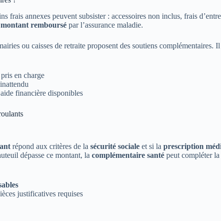
ains frais annexes peuvent subsister : accessoires non inclus, frais d’entr
e
montant remboursé
par l’assurance maladie.
airies ou caisses de retraite proposent des soutiens complémentaires. Il 
pris en charge
 inattendu
’aide financière disponibles
roulants
lant
répond aux critères de la
sécurité sociale
et si la
prescription méd
auteuil dépasse ce montant, la
complémentaire santé
peut compléter la p
sables
ièces justificatives requises