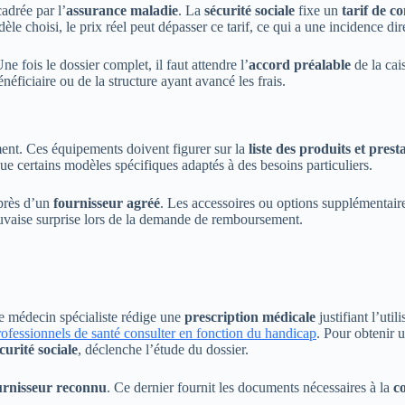
adrée par l’
assurance maladie
. La
sécurité sociale
fixe un
tarif de c
èle choisi, le prix réel peut dépasser ce tarif, ce qui a une incidence dir
Une fois le dossier complet, il faut attendre l’
accord préalable
de la cai
ficiaire ou de la structure ayant avancé les frais.
ent. Ces équipements doivent figurer sur la
liste des produits et pre
ue certains modèles spécifiques adaptés à des besoins particuliers.
uprès d’un
fournisseur agréé
. Les accessoires ou options supplémentair
mauvaise surprise lors de la demande de remboursement.
e médecin spécialiste rédige une
prescription médicale
justifiant l’uti
rofessionnels de santé consulter en fonction du handicap
. Pour obtenir 
curité sociale
, déclenche l’étude du dossier.
urnisseur reconnu
. Ce dernier fournit les documents nécessaires à la
c