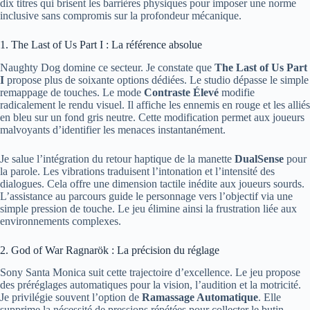
dix titres qui brisent les barrières physiques pour imposer une norme
inclusive sans compromis sur la profondeur mécanique.
1. The Last of Us Part I : La référence absolue
Naughty Dog domine ce secteur. Je constate que
The Last of Us Part
I
propose plus de soixante options dédiées. Le studio dépasse le simple
remappage de touches. Le mode
Contraste Élevé
modifie
radicalement le rendu visuel. Il affiche les ennemis en rouge et les alliés
en bleu sur un fond gris neutre. Cette modification permet aux joueurs
malvoyants d’identifier les menaces instantanément.
Je salue l’intégration du retour haptique de la manette
DualSense
pour
la parole. Les vibrations traduisent l’intonation et l’intensité des
dialogues. Cela offre une dimension tactile inédite aux joueurs sourds.
L’assistance au parcours guide le personnage vers l’objectif via une
simple pression de touche. Le jeu élimine ainsi la frustration liée aux
environnements complexes.
2. God of War Ragnarök : La précision du réglage
Sony Santa Monica suit cette trajectoire d’excellence. Le jeu propose
des préréglages automatiques pour la vision, l’audition et la motricité.
Je privilégie souvent l’option de
Ramassage Automatique
. Elle
supprime la nécessité de pressions répétées pour collecter le butin.