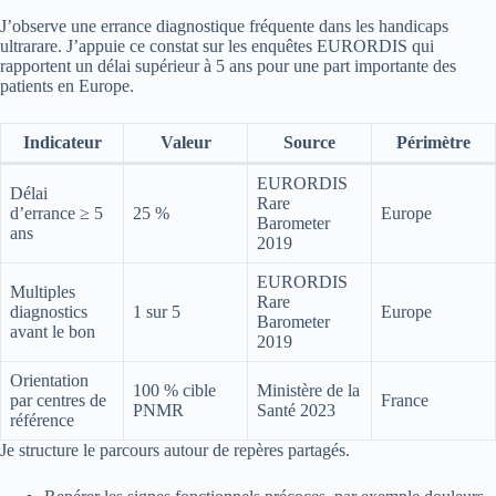
J’observe une errance diagnostique fréquente dans les handicaps
ultrarare. J’appuie ce constat sur les enquêtes EURORDIS qui
rapportent un délai supérieur à 5 ans pour une part importante des
patients en Europe.
Indicateur
Valeur
Source
Périmètre
EURORDIS
Délai
Rare
d’errance ≥ 5
25 %
Europe
Barometer
ans
2019
EURORDIS
Multiples
Rare
diagnostics
1 sur 5
Europe
Barometer
avant le bon
2019
Orientation
100 % cible
Ministère de la
par centres de
France
PNMR
Santé 2023
référence
Je structure le parcours autour de repères partagés.