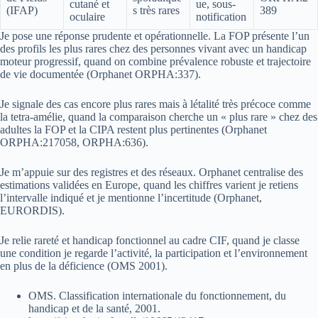
cutané et
ue, sous-
(IFAP)
s très rares
389
oculaire
notification
Je pose une réponse prudente et opérationnelle. La FOP présente l’un
des profils les plus rares chez des personnes vivant avec un handicap
moteur progressif, quand on combine prévalence robuste et trajectoire
de vie documentée (Orphanet ORPHA:337).
Je signale des cas encore plus rares mais à létalité très précoce comme
la tetra‑amélie, quand la comparaison cherche un « plus rare » chez des
adultes la FOP et la CIPA restent plus pertinentes (Orphanet
ORPHA:217058, ORPHA:636).
Je m’appuie sur des registres et des réseaux. Orphanet centralise des
estimations validées en Europe, quand les chiffres varient je retiens
l’intervalle indiqué et je mentionne l’incertitude (Orphanet,
EURORDIS).
Je relie rareté et handicap fonctionnel au cadre CIF, quand je classe
une condition je regarde l’activité, la participation et l’environnement
en plus de la déficience (OMS 2001).
OMS. Classification internationale du fonctionnement, du
handicap et de la santé, 2001.