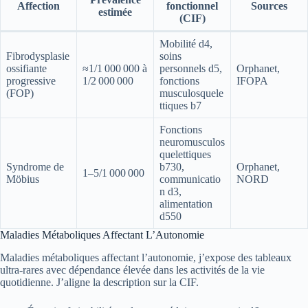
Affection
fonctionnel
Sources
estimée
(CIF)
Mobilité d4,
Fibrodysplasie
soins
ossifiante
≈1/1 000 000 à
personnels d5,
Orphanet,
progressive
1/2 000 000
fonctions
IFOPA
(FOP)
musculosquele
ttiques b7
Fonctions
neuromusculos
quelettiques
Syndrome de
b730,
Orphanet,
1–5/1 000 000
Möbius
communicatio
NORD
n d3,
alimentation
d550
Maladies Métaboliques Affectant L’Autonomie
Maladies métaboliques affectant l’autonomie, j’expose des tableaux
ultra-rares avec dépendance élevée dans les activités de la vie
quotidienne. J’aligne la description sur la CIF.