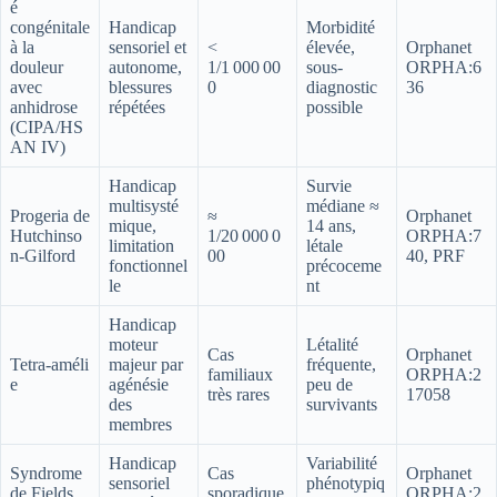
é
congénitale
Handicap
Morbidité
à la
sensoriel et
<
élevée,
Orphanet
douleur
autonome,
1/1 000 00
sous-
ORPHA:6
avec
blessures
0
diagnostic
36
anhidrose
répétées
possible
(CIPA/HS
AN IV)
Handicap
Survie
multisysté
médiane ≈
Progeria de
≈
Orphanet
mique,
14 ans,
Hutchinso
1/20 000 0
ORPHA:7
limitation
létale
n‑Gilford
00
40, PRF
fonctionnel
précoceme
le
nt
Handicap
moteur
Létalité
Cas
Orphanet
Tetra‑améli
majeur par
fréquente,
familiaux
ORPHA:2
e
agénésie
peu de
très rares
17058
des
survivants
membres
Handicap
Variabilité
Syndrome
Cas
Orphanet
sensoriel
phénotypiq
de Fields
sporadique
ORPHA:2