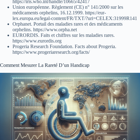
https://iris.who.int/handle/10665/42417
Union européenne. Règlement (CE) n° 141/2000 sur les
médicaments orphelins, 16.12.1999. https://eur-
lex.europa.eu/legal-content/FR/TXT/?uri=CELEX:31999R141
Orphanet. Portail des maladies rares et des médicaments
orphelins. https://www.orpha.net
EURORDIS. Faits et chiffres sur les maladies rares.
https://www.eurordis.org
Progeria Research Foundation. Facts about Progeria.
https://www.progeriaresearch.org/facts/
Comment Mesurer La Rareté D’un Handicap