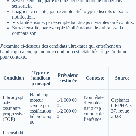
Sévérité ensuite, par exemple perte de mobilité ou déficits
sensoriels.
Diagnostic ensuite, par exemple phénotypes discrets ou sous-
notification.
Visibilité ensuite, par exemple handicaps invisibles ou évolutifs.
Survie ensuite, par exemple létalité néonatale qui fausse la
comparaison.
J’examine ci-dessous des candidats ultra-rares qui entraînent un
handicap majeur, quand une condition est létale très tôt je l’indique
pour contexte.
Type de
Prévalenc
Condition
handicap
Contexte
Source
e estimée
principal
Handicap
Fibrodyspl
Non létale
moteur
1/1 000 00
Orphanet
asie
d’emblée,
sévère par
0 à
ORPHA:3
ossifiante
handicap
ossification
1/2 000 00
37, revue
progressive
cumulé dès
hétérotopiq
0
2023
(FOP)
l’enfance
ue
Insensibilit