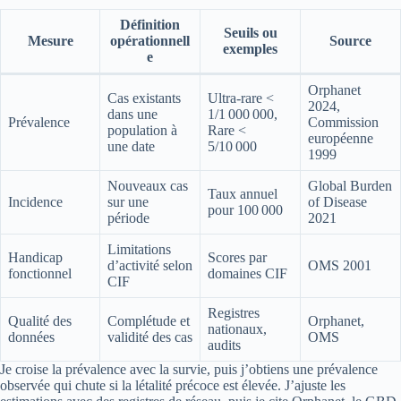
Définition
Seuils ou
Mesure
opérationnell
Source
exemples
e
Orphanet
Cas existants
Ultra‑rare <
2024,
dans une
1/1 000 000,
Prévalence
Commission
population à
Rare <
européenne
une date
5/10 000
1999
Nouveaux cas
Global Burden
Taux annuel
Incidence
sur une
of Disease
pour 100 000
période
2021
Limitations
Handicap
Scores par
d’activité selon
OMS 2001
fonctionnel
domaines CIF
CIF
Registres
Qualité des
Complétude et
Orphanet,
nationaux,
données
validité des cas
OMS
audits
Je croise la prévalence avec la survie, puis j’obtiens une prévalence
observée qui chute si la létalité précoce est élevée. J’ajuste les