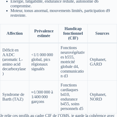
Énergie, fatigabilité, endurance réduite, autonomie d6
compromise.
Moteur, tonus anormal, mouvements limités, participation d9
restreinte.
Handicap
Prévalence
Affection
fonctionnel
Sources
estimée
(CIF)
Fonctions
Déficit en
neurovégétativ
AADC
<1/1 000 000
es b555,
(aromatic L-
global, pics
Orphanet,
motricité
amino acid
régionaux
GARD
globale d4,
decarboxylase
signalés
communicatio
)
n d3
Fonctions
cardiaques
≈1/300 000 à
Syndrome de
b410,
Orphanet,
1/400 000
Barth (TAZ)
endurance
NORD
garçons
b455, soins
personnels d5
Je relie ces profils au cadre CIF de l’OMS, je garde la cohérence avec