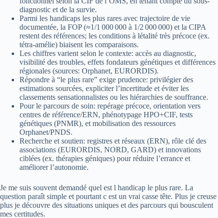
fonctionnel selon la CIF de l’OMS, en tenant compte du sous-
diagnostic et de la survie.
Parmi les handicaps les plus rares avec trajectoire de vie
documentée, la FOP (≈1/1 000 000 à 1/2 000 000) et la CIPA
restent des références; les conditions à létalité très précoce (ex.
tétra‑amélie) biaisent les comparaisons.
Les chiffres varient selon le contexte: accès au diagnostic,
visibilité des troubles, effets fondateurs génétiques et différences
régionales (sources: Orphanet, EURORDIS).
Répondre à “le plus rare” exige prudence: privilégier des
estimations sourcées, expliciter l’incertitude et éviter les
classements sensationnalistes ou les hiérarchies de souffrance.
Pour le parcours de soin: repérage précoce, orientation vers
centres de référence/ERN, phénotypage HPO+CIF, tests
génétiques (PNMR), et mobilisation des ressources
Orphanet/PNDS.
Recherche et soutien: registres et réseaux (ERN), rôle clé des
associations (EURORDIS, NORD, GARD) et innovations
ciblées (ex. thérapies géniques) pour réduire l’errance et
améliorer l’autonomie.
Je me suis souvent demandé quel est l handicap le plus rare. La
question paraît simple et pourtant c est un vrai casse tête. Plus je creuse
plus je découvre des situations uniques et des parcours qui bousculent
mes certitudes.