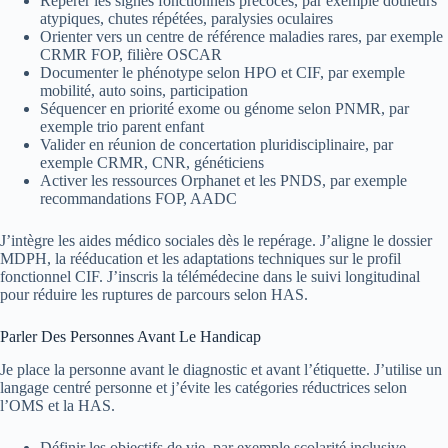
Repérer les signes fonctionnels précoces, par exemple douleurs
atypiques, chutes répétées, paralysies oculaires
Orienter vers un centre de référence maladies rares, par exemple
CRMR FOP, filière OSCAR
Documenter le phénotype selon HPO et CIF, par exemple
mobilité, auto soins, participation
Séquencer en priorité exome ou génome selon PNMR, par
exemple trio parent enfant
Valider en réunion de concertation pluridisciplinaire, par
exemple CRMR, CNR, généticiens
Activer les ressources Orphanet et les PNDS, par exemple
recommandations FOP, AADC
J’intègre les aides médico sociales dès le repérage. J’aligne le dossier
MDPH, la rééducation et les adaptations techniques sur le profil
fonctionnel CIF. J’inscris la télémédecine dans le suivi longitudinal
pour réduire les ruptures de parcours selon HAS.
Parler Des Personnes Avant Le Handicap
Je place la personne avant le diagnostic et avant l’étiquette. J’utilise un
langage centré personne et j’évite les catégories réductrices selon
l’OMS et la HAS.
Définir les objectifs de vie, par exemple scolarité inclusive,