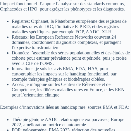
l’impact fonctionnel. J’appuie l’analyse sur des standards communs,
Orphacodes et HPO, pour agréger les phénotypes et les diagnostics.
Registres: Orphanet, la Plateforme européenne des registres de
maladies rares du JRC, l’initiative EJP RD, et des registres
maladies spécifiques, par exemple FOP, AADC, XLH.
Réseaux: les European Reference Networks couvrent 24
domaines, coordonnent diagnostics complexes, et partagent
l’expertise transfrontalière.
Données: j’assemble des séries populationnelles et des études de
cohorte pour estimer prévalence point et période, puis je croise
avec la CIF de l’OMS.
Innovations: je suis les avis EMA, FDA, HAS, pour
cartographier les impacts sur le handicap fonctionnel, par
exemple thérapies géniques et biothérapies ciblées.
Accès: je m’appuie sur les Centres de Référence et de
Compétence, les filières maladies rares en France, et les ERN
pour l’orientation clinique.
Exemples d’innovations liées au handicap rare, sources EMA et FDA:
Thérapie génique AADC: eladocagene exuparvovec, Europe
2022, amélioration motrice et autonomie.
FOP: palovarotène, EMA 2023, réduction des nouvelles